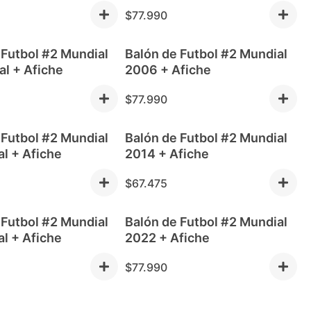
$
77.990
 Futbol #2 Mundial
Balón de Futbol #2 Mundial
al + Afiche
2006 + Afiche
$
77.990
 Futbol #2 Mundial
Balón de Futbol #2 Mundial
al + Afiche
2014 + Afiche
$
67.475
 Futbol #2 Mundial
Balón de Futbol #2 Mundial
al + Afiche
2022 + Afiche
$
77.990