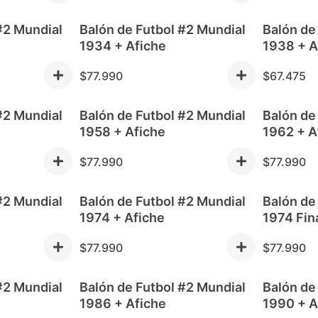
#2 Mundial
Balón de Futbol #2 Mundial
Balón de
1934 + Afiche
1938 + A
$
77.990
$
67.475
#2 Mundial
Balón de Futbol #2 Mundial
Balón de
1958 + Afiche
1962 + A
$
77.990
$
77.990
#2 Mundial
Balón de Futbol #2 Mundial
Balón de
1974 + Afiche
1974 Fin
$
77.990
$
77.990
#2 Mundial
Balón de Futbol #2 Mundial
Balón de
1986 + Afiche
1990 + A