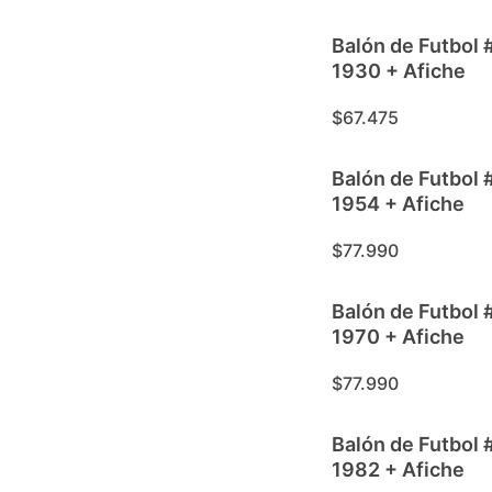
Balón de Futbol 
1930 + Afiche
$
67.475
Balón de Futbol 
1954 + Afiche
$
77.990
Balón de Futbol 
1970 + Afiche
$
77.990
Balón de Futbol 
1982 + Afiche