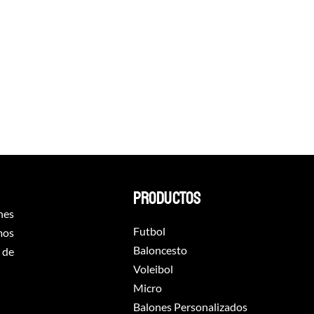
productos
nes
Futbol
mos
Baloncesto
 de
Voleibol
Micro
Balones Personalizados