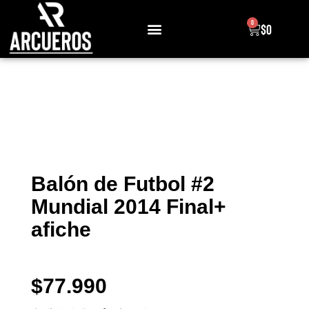
0
$
0
Sobre Nosotros
Balón de Futbol #2
Mundial 2014 Final+
afiche
$
77.990