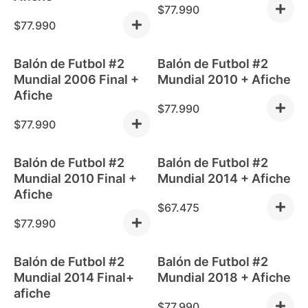
$
77.990
$
77.990
Balón de Futbol #2
Balón de Futbol #2
Mundial 2006 Final +
Mundial 2010 + Afiche
Afiche
$
77.990
$
77.990
Balón de Futbol #2
Balón de Futbol #2
Mundial 2010 Final +
Mundial 2014 + Afiche
Afiche
$
67.475
$
77.990
Balón de Futbol #2
Balón de Futbol #2
Mundial 2014 Final+
Mundial 2018 + Afiche
afiche
$
77.990