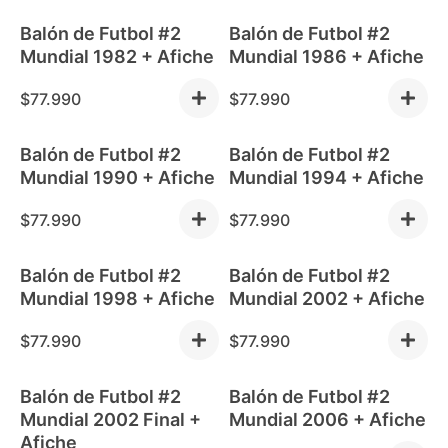
Balón de Futbol #2
Balón de Futbol #2
Mundial 1982 + Afiche
Mundial 1986 + Afiche
$
77.990
$
77.990
Balón de Futbol #2
Balón de Futbol #2
Mundial 1990 + Afiche
Mundial 1994 + Afiche
$
77.990
$
77.990
Balón de Futbol #2
Balón de Futbol #2
Mundial 1998 + Afiche
Mundial 2002 + Afiche
$
77.990
$
77.990
Balón de Futbol #2
Balón de Futbol #2
Mundial 2002 Final +
Mundial 2006 + Afiche
Afiche