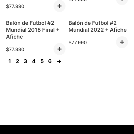
$
77.990
Balón de Futbol #2
Balón de Futbol #2
Mundial 2018 Final +
Mundial 2022 + Afiche
Afiche
$
77.990
$
77.990
1
2
3
4
5
6
→