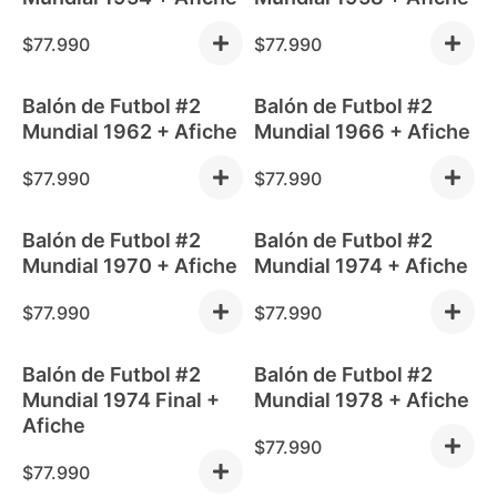
$
77.990
$
77.990
Balón de Futbol #2
Balón de Futbol #2
Mundial 1962 + Afiche
Mundial 1966 + Afiche
$
77.990
$
77.990
Balón de Futbol #2
Balón de Futbol #2
Mundial 1970 + Afiche
Mundial 1974 + Afiche
$
77.990
$
77.990
Balón de Futbol #2
Balón de Futbol #2
Mundial 1974 Final +
Mundial 1978 + Afiche
Afiche
$
77.990
$
77.990