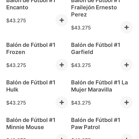
Balón de Fútbol #1
Balón de Fútbol #1
Out of stock
Out of stock
Encanto
Frailejón Ernesto
Perez
$
43.275
$
43.275
Balón de Fútbol #1
Balón de Fútbol #1
Out of stock
Out of stock
Frozen
Garfield
$
43.275
$
43.275
Balón de Fútbol #1
Balón de Fútbol #1 La
Out of stock
Out of stock
Hulk
Mujer Maravilla
$
43.275
$
43.275
Balón de Fútbol #1
Balón de Fútbol #1
Out of stock
Out of stock
Minnie Mouse
Paw Patrol