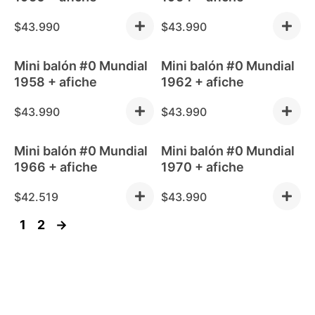
$
43.990
$
43.990
Mini balón #0 Mundial
Mini balón #0 Mundial
1958 + afiche
1962 + afiche
$
43.990
$
43.990
Mini balón #0 Mundial
Mini balón #0 Mundial
1966 + afiche
1970 + afiche
$
42.519
$
43.990
1
2
→