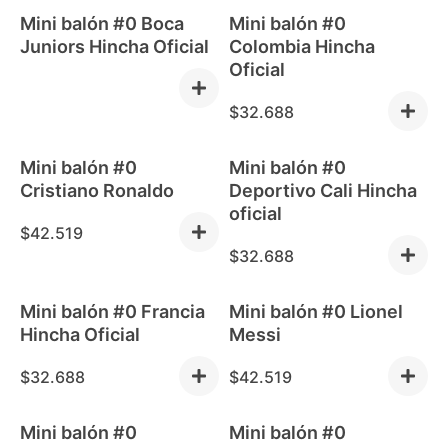
Mini balón #0 Boca
Mini balón #0
Juniors Hincha Oficial
Colombia Hincha
Oficial
$
32.688
Mini balón #0
Mini balón #0
Cristiano Ronaldo
Deportivo Cali Hincha
oficial
$
42.519
$
32.688
Mini balón #0 Francia
Mini balón #0 Lionel
Hincha Oficial
Messi
$
32.688
$
42.519
Mini balón #0
Mini balón #0