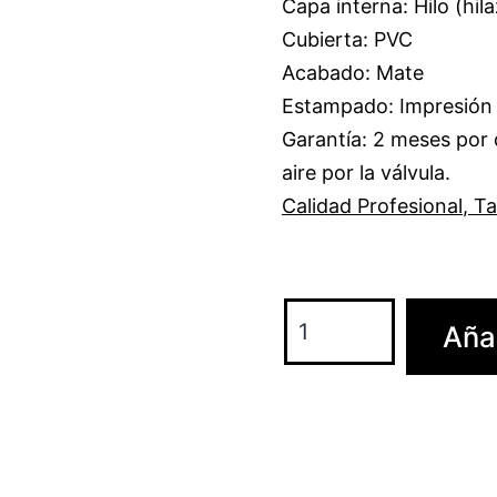
Capa interna: Hilo (hila
Cubierta: PVC
Acabado: Mate
Estampado: Impresión U
Garantía: 2 meses por 
aire por la válvula.
Calidad Profesional
,
T
Añad