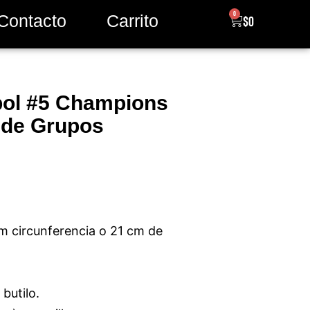
0
Contacto
Carrito
$
0
bol #5 Champions
 de Grupos
m circunferencia o 21 cm de
butilo.