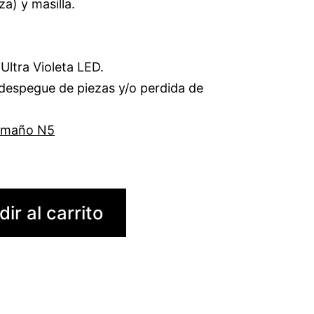
za) y masilla.
ltra Violeta LED.
despegue de piezas y/o perdida de
amaño N5
ir al carrito