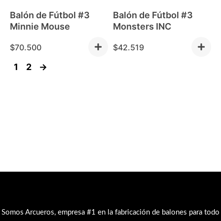
Balón de Fútbol #3
Balón de Fútbol #3
Minnie Mouse
Monsters INC
$
70.500
$
42.519
1
2
→
Somos Arcueros, empresa #1 en la fabricación de balones para todo